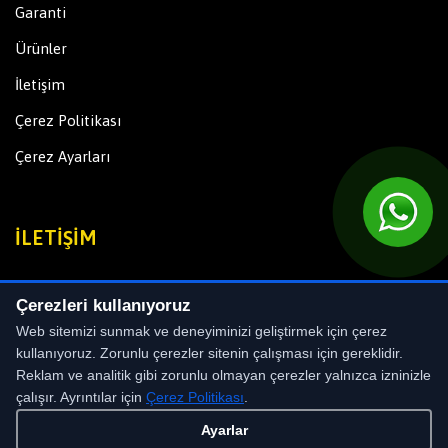
Garanti
Ürünler
İletişim
Çerez Politikası
Çerez Ayarları
İLETIŞIM
Maltepe Mahallesi Litros Maltepe Yolu Güldallar 2 Sanayi
Çerezleri kullanıyoruz
Sitesi No:7/19 Zeytinburnu-İSTANBUL
Web sitemizi sunmak ve deneyiminizi geliştirmek için çerez
Phone:
+90 (530) 469 91 97
kullanıyoruz. Zorunlu çerezler sitenin çalışması için gereklidir.
Reklam ve analitik gibi zorunlu olmayan çerezler yalnızca izninizle
Email:
info@leonlazer.com
çalışır. Ayrıntılar için
Çerez Politikası
.
Ayarlar