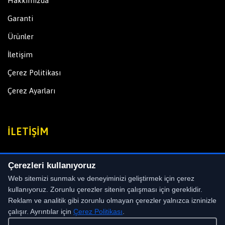
Hakkımızda
Garanti
Ürünler
İletişim
Çerez Politikası
Çerez Ayarları
İLETIŞIM
Maltepe Mahallesi Litros Maltepe Yolu Güldallar 2 Sanayi
Çerezleri kullanıyoruz
Sitesi No:7/19 Zeytinburnu-İSTANBUL
Web sitemizi sunmak ve deneyiminizi geliştirmek için çerez
Phone:
+90 (530) 469 91 97
kullanıyoruz. Zorunlu çerezler sitenin çalışması için gereklidir.
Reklam ve analitik gibi zorunlu olmayan çerezler yalnızca izninizle
Email:
info@leonlazer.com
çalışır. Ayrıntılar için
Çerez Politikası
.