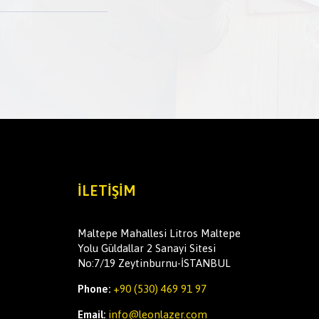
İLETIŞIM
Maltepe Mahallesi Litros Maltepe
Yolu Güldallar 2 Sanayi Sitesi
No:7/19 Zeytinburnu-İSTANBUL
Phone:
+90 (530) 469 91 97
Email:
info@leonlazer.com