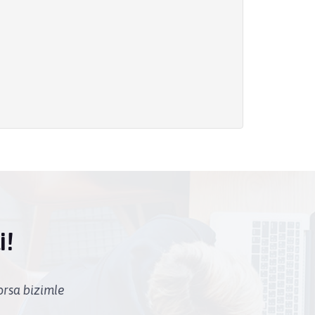
i!
yorsa bizimle