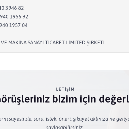
40 3946 82
940 1956 92
940 1957 04
E MAKİNA SANAYİ TİCARET LİMİTED ŞİRKETİ
İLETIŞIM
örüşleriniz bizim için değerl
rm sayesinde; soru, istek, öneri, şikayet aklınıza ne geli
paylaşabilirsiniz.