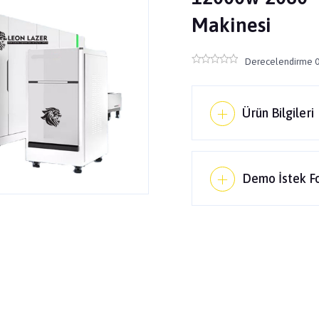
Makinesi
Derecelendirme 0
Ürün Bilgileri
Demo İstek F