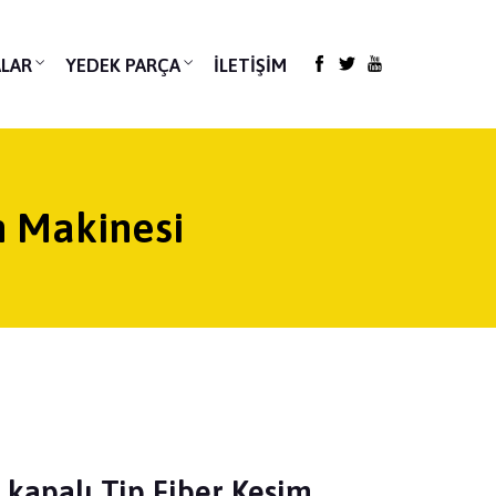
LAR
YEDEK PARÇA
İLETIŞIM
m Makinesi
 kapalı Tip Fiber Kesim