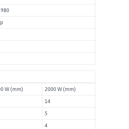
1980
tp
s
00 W (mm)
2000 W (mm)
14
5
4