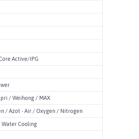
Core Active/IPG
ower
spri / Weihong / MAX
n / Azot - Air / Oxygen / Nitrogen
 Water Cooling