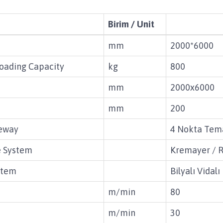
Birim / Unit
mm
2000*6000
oading Capacity
kg
800
mm
2000x6000
mm
200
deway
4 Nokta Temas
ve System
Kremayer / 
ystem
Bilyalı Vidalı
m/min
80
m/min
30