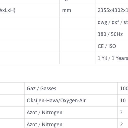
(WxLxH)
mm
2355x4302x
dwg / dxf / s
380 / 50Hz
CE / ISO
1 Yıl / 1 Year
Gaz / Gasses
10
Oksijen-Hava/Oxygen-Air
10
Azot / Nitrogen
3
Azot / Nitrogen
2