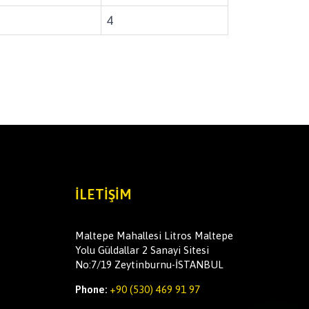
4
İLETIŞIM
Maltepe Mahallesi Litros Maltepe
Yolu Güldallar 2 Sanayi Sitesi
No:7/19 Zeytinburnu-İSTANBUL
Phone:
+90 (530) 469 91 97