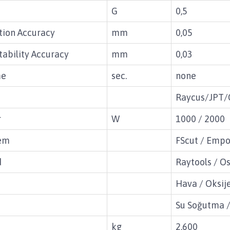
G
0,5
tion Accuracy
mm
0,05
tability Accuracy
mm
0,03
me
sec.
none
Raycus/JPT/
r
W
1000 / 2000
tem
FScut / Emp
d
Raytools / O
Hava / Oksije
Su Soğutma /
kg
2.600